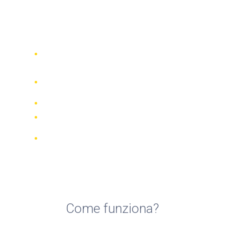
Top 5 compagnie di noleggio
moto a Estepona
Confronta 942 società di noleggio in
tutto il mondo
Garanzia della Corrispondenza di
Prezzo
Gestisci la tua prenotazione online
Recensioni e valutazioni verificate
Cancellazioni GRATUITE per la
maggior parte delle prenotazioni
Come funziona?