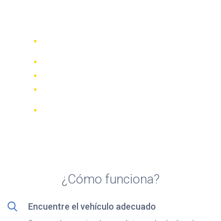
Top 5 agencias de alquiler
de quads en Santander
Compare 942 empresas de alquiler de
70 países
Mejor Precio Garantizado
Gestione su reserva online
Revisiones y calificaciones verificadas
Cancelaciones GRATUITAS en la
mayoría de las reservas
¿Cómo funciona?
Encuentre el vehículo adecuado