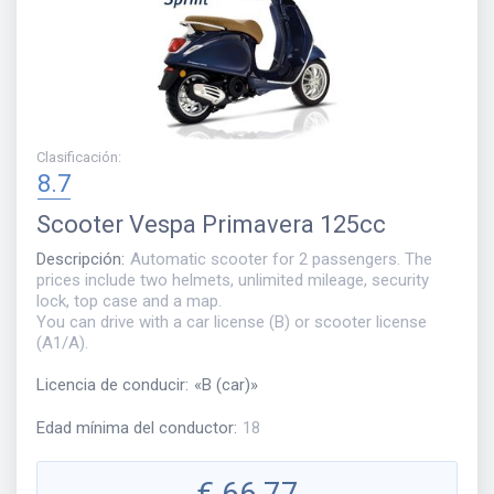
Clasificación
:
8.7
Scooter
Vespa Primavera 125cc
Descripción
:
Automatic scooter for 2 passengers. The
prices include two helmets, unlimited mileage, security
lock, top case and a map.
You can drive with a car license (B) or scooter license
(A1/A).
Licencia de conducir
:
«
B (car)
»
Edad mínima del conductor
:
18
€
66,77