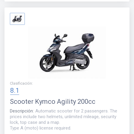
Clasificación
:
8.1
Scooter
Kymco Agility 200cc
Descripción
:
Automatic scooter for 2 passengers. The
prices include two helmets, unlimited mileage, security
lock, top case and a map.
Type A (moto) license required.