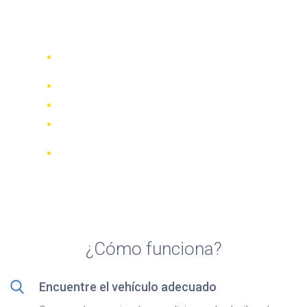
Top 5 agencias de alquiler
de scooters en Bolzano
Compare 942 empresas de alquiler de
70 países
Mejor Precio Garantizado
Gestione su reserva online
Revisiones y calificaciones verificadas
Cancelaciones GRATUITAS en la
mayoría de las reservas
¿Cómo funciona?
Encuentre el vehículo adecuado