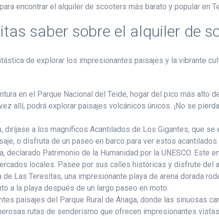
para encontrar el alquiler de scooters más barato y popular en Te
tas saber sobre el alquiler de s
ástica de explorar los impresionantes paisajes y la vibrante cultu
tura en el Parque Nacional del Teide, hogar del pico más alto de 
ez allí, podrá explorar paisajes volcánicos únicos. ¡No se pierda 
n, diríjase a los magníficos Acantilados de Los Gigantes, que s
saje, o disfruta de un paseo en barco para ver estos acantilados
na, declarado Patrimonio de la Humanidad por la UNESCO. Este en
ercados locales. Pasee por sus calles históricas y disfrute del 
 de Las Teresitas, una impresionante playa de arena dorada rod
unto a la playa después de un largo paseo en moto.
tes paisajes del Parque Rural de Anaga, donde las sinuosas carr
rosas rutas de senderismo que ofrecen impresionantes vistas d