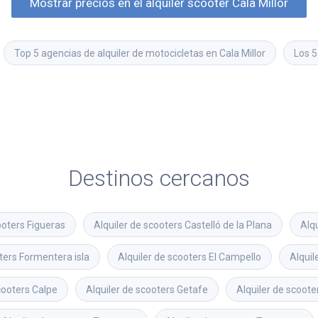
Mostrar precios en el alquiler scooter Cala Millor
Top 5 agencias de alquiler de motocicletas en Cala Millor
Los 5
Destinos cercanos
ooters
Figueras
Alquiler de scooters
Castelló de la Plana
Alqu
ters
Formentera isla
Alquiler de scooters
El Campello
Alquil
cooters
Calpe
Alquiler de scooters
Getafe
Alquiler de scoote