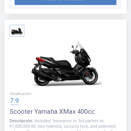
Clasificación
:
7.9
Scooter
Yamaha XMax 400cc
Descripción
:
Included: Insurance to 3rd parties to
€1,000,000.00, two helmets, security lock, and unlimited