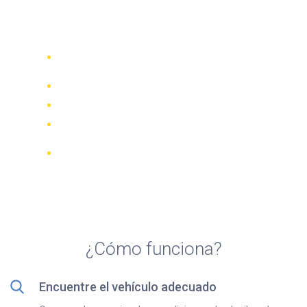
Top 5 agencias de alquiler
de scooters en Mataró
Compare 942 empresas de alquiler de
70 países
Mejor Precio Garantizado
Gestione su reserva online
Revisiones y calificaciones verificadas
Cancelaciones GRATUITAS en la
mayoría de las reservas
¿Cómo funciona?
Encuentre el vehículo adecuado