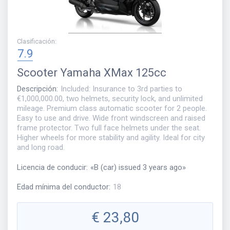
Clasificación
:
7.9
Scooter
Yamaha XMax 125cc
Descripción
:
Included: Insurance to 3rd parties to
€1,000,000.00, two helmets, security lock, and unlimited
mileage. Premium class automatic scooter for 2 people.
Easy to use and drive. Wide front windscreen and raised
frame protector. Two full face helmets under the seat.
Higher wheels for more stability and agility. Ideal for city
and long road.
Licencia de conducir
:
«
B (car) issued 3 years ago
»
Edad mínima del conductor
:
18
€
23,80