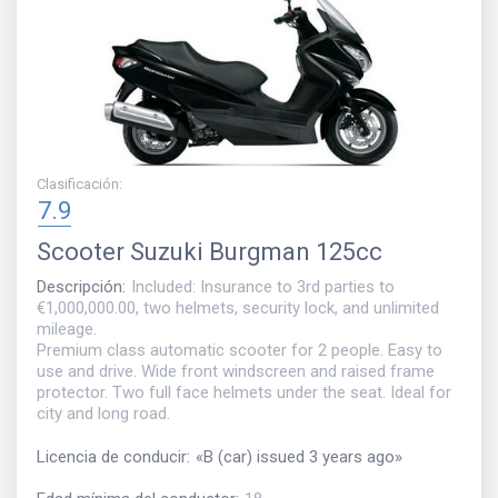
Clasificación
:
7.9
Scooter
Suzuki Burgman 125cc
Descripción
:
Included: Insurance to 3rd parties to
€1,000,000.00, two helmets, security lock, and unlimited
mileage.
Premium class automatic scooter for 2 people. Easy to
use and drive. Wide front windscreen and raised frame
protector. Two full face helmets under the seat. Ideal for
city and long road.
Licencia de conducir
:
«
B (car) issued 3 years ago
»