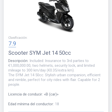
Clasificación
:
7.9
Scooter
SYM Jet 14 50cc
Descripción
:
Included: Insurance to 3rd parties to
€1,000,000.00, two helmets, security lock, and limited
mileage to 300 km/day (€0.35/extra km).
The SYM Jet 14 50cc: Stylish urban companion, efficient
and nimble, perfect for city rides with flair. Capable for 2
people.
Licencia de conducir
:
«
B (car)
»
Edad mínima del conductor
:
18