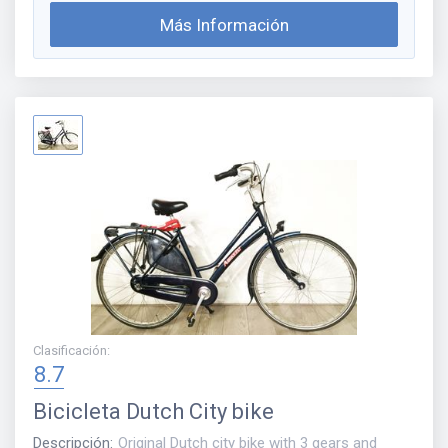
Más Información
Clasificación
:
8.7
Bicicleta
Dutch City bike
Descripción
:
Original Dutch city bike with 3 gears and