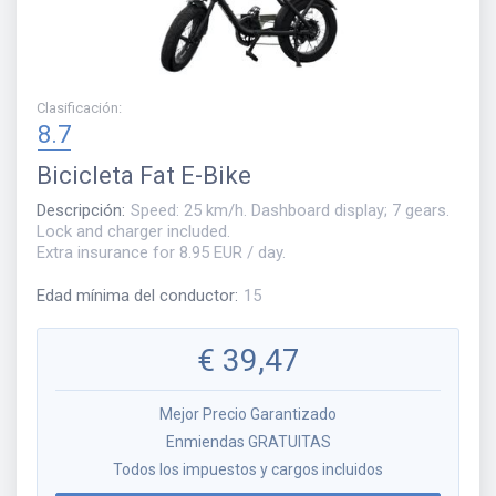
Clasificación
:
8.7
Bicicleta
Fat E-Bike
Descripción
:
Speed: 25 km/h. Dashboard display; 7 gears.
Lock and charger included.
Extra insurance for 8.95 EUR / day.
Edad mínima del conductor
:
15
€
39,47
Mejor Precio Garantizado
Enmiendas GRATUITAS
Todos los impuestos y cargos incluidos