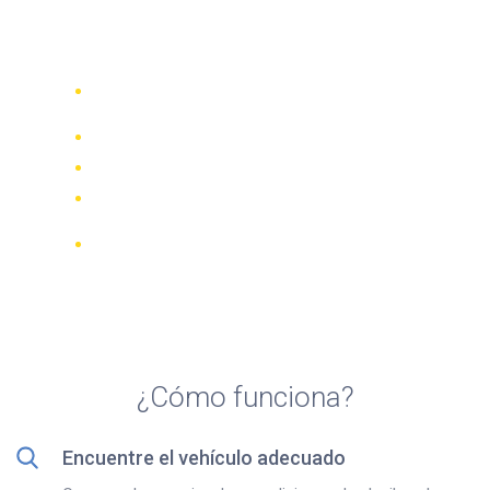
Top 5 agencias de alquiler
de scooters en Varese
Compare 942 empresas de alquiler de
70 países
Mejor Precio Garantizado
Gestione su reserva online
Revisiones y calificaciones verificadas
Cancelaciones GRATUITAS en la
mayoría de las reservas
¿Cómo funciona?
Encuentre el vehículo adecuado