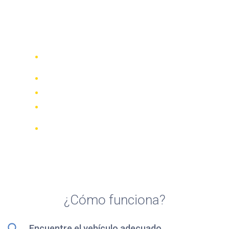
Top 5 agencias de alquiler
de quads en Sant Vicenç
dels Horts
Compare 942 empresas de alquiler de
70 países
Mejor Precio Garantizado
Gestione su reserva online
Revisiones y calificaciones verificadas
Cancelaciones GRATUITAS en la
mayoría de las reservas
¿Cómo funciona?
Encuentre el vehículo adecuado