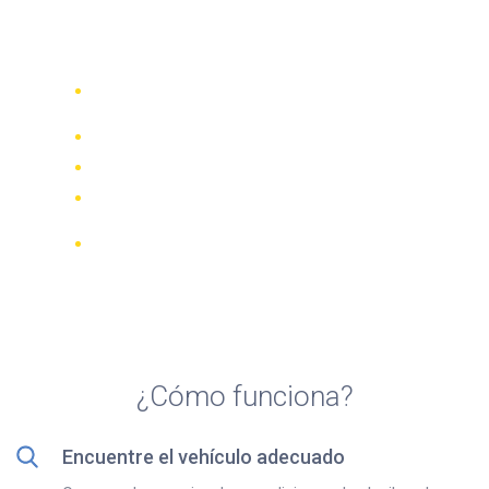
Top 5 agencias de alquiler
de quads en Avilés
Compare 942 empresas de alquiler de
70 países
Mejor Precio Garantizado
Gestione su reserva online
Revisiones y calificaciones verificadas
Cancelaciones GRATUITAS en la
mayoría de las reservas
¿Cómo funciona?
Encuentre el vehículo adecuado