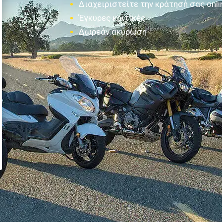
Διαχειριστείτε την κράτησή σας onli
Έγκυρες κριτικές
Δωρεάν ακύρωση