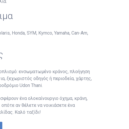
λία.
ιμα
ris, Honda, SYM, Kymco, Yamaha, Can-Am,
ς
εξοπλισμό: ενσωματωμένο κράνος, πλοήγηση
ια, ξεχωριστός οδηγός ή περιοδεία, χάρτης,
οδρόμιο Udon Thani.
οσφέρουν ένα ολοκαίνουργιο όχημα, κράνη,
 οπότε αν θέλετε να νοικιάσετε ένα
ίδας. Καλό ταξίδι!