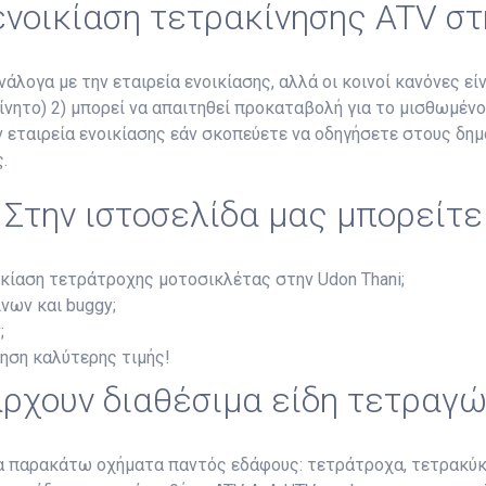
 ενοικίαση τετρακίνησης ATV στ
άλογα με την εταιρεία ενοικίασης, αλλά οι κοινοί κανόνες είν
κίνητο) 2) μπορεί να απαιτηθεί προκαταβολή για το μισθωμέν
ην εταιρεία ενοικίασης εάν σκοπεύετε να οδηγήσετε στους δη
.
Στην ιστοσελίδα μας μπορείτε
ικίαση τετράτροχης μοτοσικλέτας στην Udon Thani;
νων και buggy;
;
ύηση καλύτερης τιμής!
ρχουν διαθέσιμα είδη τετραγ
τα παρακάτω οχήματα παντός εδάφους: τετράτροχα, τετρακύκ