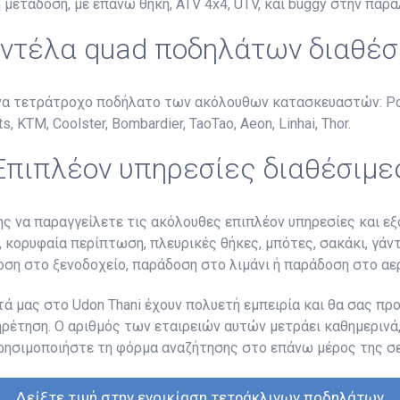
 μετάδοση, με επάνω θήκη, ATV 4x4, UTV, και buggy στην παρα
ντέλα quad ποδηλάτων διαθέσ
ένα τετράτροχο ποδήλατο των ακόλουθων κατασκευαστών: Pola
, KTM, Coolster, Bombardier, TaoTao, Aeon, Linhai, Thor.
Επιπλέον υπηρεσίες διαθέσιμε
ης να παραγγείλετε τις ακόλουθες επιπλέον υπηρεσίες και 
 κορυφαία περίπτωση, πλευρικές θήκες, μπότες, σακάκι, γάντ
ση στο ξενοδοχείο, παράδοση στο λιμάνι ή παράδοση στο αερ
ά μας στο Udon Thani έχουν πολυετή εμπειρία και θα σας πρ
πηρέτηση. Ο αριθμός των εταιρειών αυτών μετράει καθημερινά,
ρησιμοποιήστε τη φόρμα αναζήτησης στο επάνω μέρος της σελ
Δείξτε τιμή στην ενοικίαση τετράκλινων ποδηλάτων