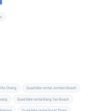
i
l
Ko Chang
Quad bike rental
Jomtien Beach
pang
Quad bike rental
Bang Tao Beach
Phanom
Quad bike rental
Surat Thani