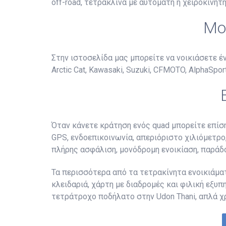
off-road, τετράκλινα με αυτόματη ή χειροκίνητη
Μο
Στην ιστοσελίδα μας μπορείτε να νοικιάσετε 
Arctic Cat, Kawasaki, Suzuki, CFMOTO, AlphaSports
Όταν κάνετε κράτηση ενός quad μπορείτε επίσ
GPS, ενδοεπικοινωνία, απεριόριστο χιλιόμετρο,
πλήρης ασφάλιση, μονόδρομη ενοικίαση, παράδο
Τα περισσότερα από τα τετρακίνητα ενοικιάματ
κλειδαριά, χάρτη με διαδρομές και φιλική εξυ
τετράτροχο ποδήλατο στην Udon Thani, απλά χ