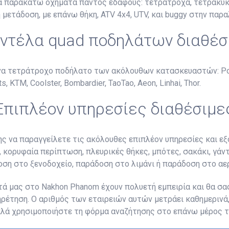
τα παρακάτω οχήματα παντός εδάφους: τετράτροχα, τετρακύκ
 μετάδοση, με επάνω θήκη, ATV 4x4, UTV, και buggy στην παρα
ντέλα quad ποδηλάτων διαθέσ
ένα τετράτροχο ποδήλατο των ακόλουθων κατασκευαστών: Pola
, KTM, Coolster, Bombardier, TaoTao, Aeon, Linhai, Thor.
Επιπλέον υπηρεσίες διαθέσιμε
ης να παραγγείλετε τις ακόλουθες επιπλέον υπηρεσίες και 
 κορυφαία περίπτωση, πλευρικές θήκες, μπότες, σακάκι, γάντ
οση στο ξενοδοχείο, παράδοση στο λιμάνι ή παράδοση στο α
τά μας στο Nakhon Phanom έχουν πολυετή εμπειρία και θα σα
πηρέτηση. Ο αριθμός των εταιρειών αυτών μετράει καθημερινά,
ά χρησιμοποιήστε τη φόρμα αναζήτησης στο επάνω μέρος τη