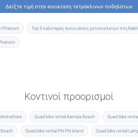
Δείξτε τιμή στην ενοικίαση τετράκλινων ποδηλάτων
on Phanom
Top 5 καλύτερες ενοικιάσεις μοτοσικλετών στη Na
 Phanom
Κοντινοί προορισμοί
Ratchathani
Quad bike rental
Kamala Beach
Quad bike renta
 Beach
Quad bike rental
Phi Phi Island
Quad bike rental
Lam