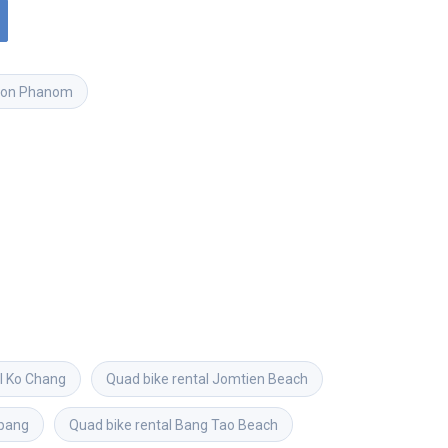
khon Phanom
l
Ko Chang
Quad bike rental
Jomtien Beach
pang
Quad bike rental
Bang Tao Beach