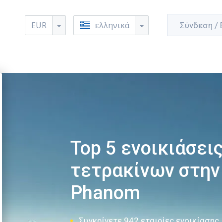
EUR
ελληνικά
Σύνδεση /
Top 5 ενοικιάσει
τετρακίνων στην
Phanom
Συγκρίνετε 942 εταιρίες ενοικίασης