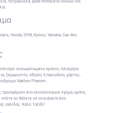
λια, τετράκυκλα, quad ποδήλατα οδικών και
λία.
ιμα
ris, Honda, SYM, Kymco, Yamaha, Can-Am,
ς
εξοπλισμό: ενσωματωμένο κράνος, πλοήγηση
ια, ξεχωριστός οδηγός ή περιοδεία, χάρτης,
εροδρόμιο Nakhon Phanom.
ς προσφέρουν ένα ολοκαίνουργιο όχημα, κράνη,
 οπότε αν θέλετε να νοικιάσετε ένα
ς σελίδας. Καλό ταξίδι!