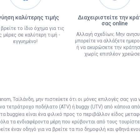
γύηση καλύτερης τιμής
Διαχειριστείτε την κρ
σας online
 βρείτε το ίδιο όχημα για τις
Αλλαγή σχεδίων; Μην ανησυ
ς μέρες σε καλύτερη τιμή -
μπορείτε να αλλάξετε ημερο
εγγυημένο!
ή να ακυρώσετε την κράτησ
χωρίς επιπλέον χρεώσει
om, Ταϊλάνδη, μην πιστεύετε ότι οι μόνες επιλογές σας για ν
να τετράτροχο ποδήλατο (ATV) ή buggy (UTV) από κάποια από 
 τα buggies είναι ένα φιλικό προς το περιβάλλον είδος μετ
όλα τα ενδιαφέροντα μέρη που κρύβονται από τους τουρίστε
είτε έναν οδηγό για να βρείτε τα πιο δημοφιλή και φθηνά εν