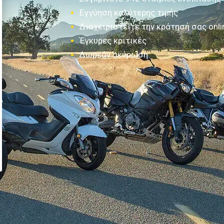
Εγγύηση καλύτερης τιμής
Διαχειριστείτε την κράτησή σας onli
Έγκυρες κριτικές
Δωρεάν ακύρωση