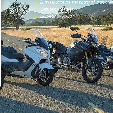
Διαχειριστείτε την κράτησή σας onli
Έγκυρες κριτικές
Δωρεάν ακύρωση