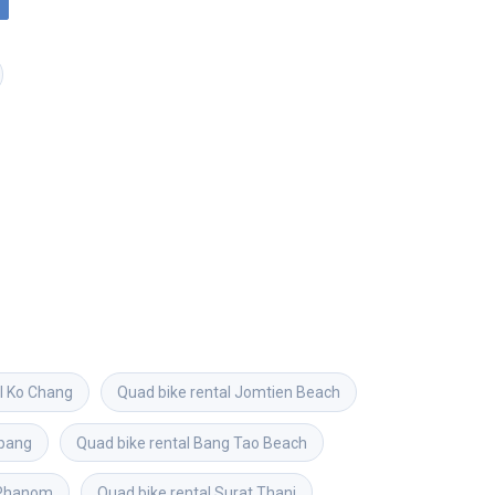
l
Ko Chang
Quad bike rental
Jomtien Beach
pang
Quad bike rental
Bang Tao Beach
Phanom
Quad bike rental
Surat Thani