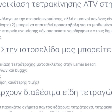
ενοικίαση τετρακίνησης ATV στ
άλογα με την εταιρεία ενοικίασης, αλλά οι κοινοί κανόνες είν
κίνητο) 2) μπορεί να απαιτηθεί προκαταβολή για το μισθωμέν
ην εταιρεία ενοικίασης εάν σκοπεύετε να οδηγήσετε στους δη
.
Στην ιστοσελίδα μας μπορείτε
ικίαση τετράτροχης μοτοσικλέτας στην Lamai Beach;
νων και buggy;
;
ύηση καλύτερης τιμής!
ρχουν διαθέσιμα είδη τετραγ
τα παρακάτω οχήματα παντός εδάφους: τετράτροχα, τετρακύκ