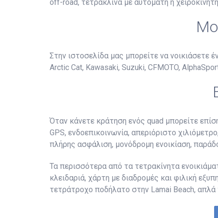
off-road, τετράκλινα με αυτόματη ή χειροκίνητη
Μο
Στην ιστοσελίδα μας μπορείτε να νοικιάσετε 
Arctic Cat, Kawasaki, Suzuki, CFMOTO, AlphaSports
Όταν κάνετε κράτηση ενός quad μπορείτε επίσ
GPS, ενδοεπικοινωνία, απεριόριστο χιλιόμετρο,
πλήρης ασφάλιση, μονόδρομη ενοικίαση, παράδ
Τα περισσότερα από τα τετρακίνητα ενοικιάματ
κλειδαριά, χάρτη με διαδρομές και φιλική εξυ
τετράτροχο ποδήλατο στην Lamai Beach, απλά 