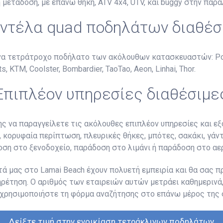
 μετάδοση, με επάνω θήκη, ATV 4x4, UTV, και buggy στην παρα
ντέλα quad ποδηλάτων διαθέσ
ένα τετράτροχο ποδήλατο των ακόλουθων κατασκευαστών: Pola
, KTM, Coolster, Bombardier, TaoTao, Aeon, Linhai, Thor.
Επιπλέον υπηρεσίες διαθέσιμε
ης να παραγγείλετε τις ακόλουθες επιπλέον υπηρεσίες και 
 κορυφαία περίπτωση, πλευρικές θήκες, μπότες, σακάκι, γάντ
οση στο ξενοδοχείο, παράδοση στο λιμάνι ή παράδοση στο αε
ά μας στο Lamai Beach έχουν πολυετή εμπειρία και θα σας π
πηρέτηση. Ο αριθμός των εταιρειών αυτών μετράει καθημερινά,
χρησιμοποιήστε τη φόρμα αναζήτησης στο επάνω μέρος της σ
Δείξτε τιμή στην ενοικίαση τετράκλινων ποδηλάτων