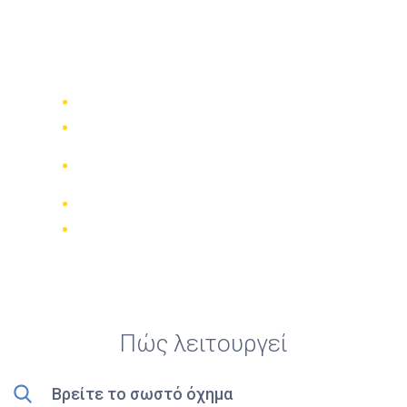
Top 5 ενοικιάσεις
καλύτερων τετρακίνων
στην πόλη Lampang
Συγκρίνετε 942 εταιρίες ενοικίασης
Εγγύηση καλύτερης τιμής
Διαχειριστείτε την κράτησή σας
online
Έγκυρες κριτικές
Δωρεάν ακύρωση
Πώς λειτουργεί
Βρείτε το σωστό όχημα