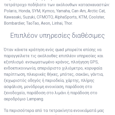
τετράτροχο ποδήλατο των ακόλουθων κατασκευαστών:
Polaris, Honda, SYM, Kymco, Yamaha, Can-Am, Arctic Cat,
Kawasaki, Suzuki, CFMOTO, AlphaSports, KTM, Coolster,
Bombardier, TaoTao, Aeon, Linhai, Thor.
Επιπλέον υπηρεσίες διαθέσιμες
Όταν κάνετε κράτηση ενός quad μπορείτε επίσης να
παραγγείλετε τις ακόλουθες επιπλέον υπηρεσίες και
εξοπλισμό: ενσωματωμένο κράνος, πλοήγηση GPS,
ενδοεπικοινωνία, απεριόριστο χιλιόμετρο, κορυφαία
περίπτωση, πλευρικές θήκες, μπότες, σακάκι, γάντια,
ξεχωριστός οδηγός ή περιοδεία, χάρτης, πλήρης
ασφάλιση, μονόδρομη ενοικίαση, παράδοση στο
ξενοδοχείο, παράδοση στο λιμάνι ή παράδοση στο
αεροδρόμιο Lampang.
Τα περισσότερα από τα τετρακίνητα ενοικιάματά μας