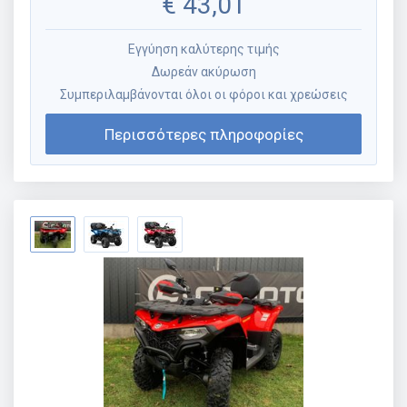
€
43,01
Εγγύηση καλύτερης τιμής
Δωρεάν ακύρωση
Συμπεριλαμβάνονται όλοι οι φόροι και χρεώσεις
Περισσότερες πληροφορίες