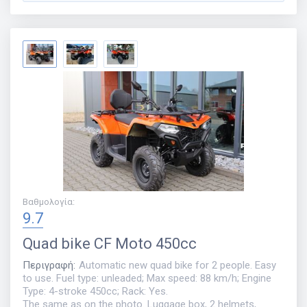
Βαθμολογία
:
9.7
Quad bike
CF Moto 450cc
Περιγραφή
:
Automatic new quad bike for 2 people. Easy
to use. Fuel type: unleaded; Max speed: 88 km/h; Engine
Type: 4-stroke 450cc; Rack: Yes.
The same as on the photo. Luggage box, 2 helmets,