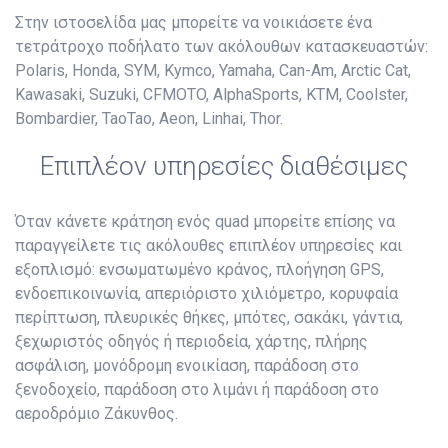
Στην ιστοσελίδα μας μπορείτε να νοικιάσετε ένα
τετράτροχο ποδήλατο των ακόλουθων κατασκευαστών:
Polaris, Honda, SYM, Kymco, Yamaha, Can-Am, Arctic Cat,
Kawasaki, Suzuki, CFMOTO, AlphaSports, KTM, Coolster,
Bombardier, TaoTao, Aeon, Linhai, Thor.
Επιπλέον υπηρεσίες διαθέσιμες
Όταν κάνετε κράτηση ενός quad μπορείτε επίσης να
παραγγείλετε τις ακόλουθες επιπλέον υπηρεσίες και
εξοπλισμό: ενσωματωμένο κράνος, πλοήγηση GPS,
ενδοεπικοινωνία, απεριόριστο χιλιόμετρο, κορυφαία
περίπτωση, πλευρικές θήκες, μπότες, σακάκι, γάντια,
ξεχωριστός οδηγός ή περιοδεία, χάρτης, πλήρης
ασφάλιση, μονόδρομη ενοικίαση, παράδοση στο
ξενοδοχείο, παράδοση στο λιμάνι ή παράδοση στο
αεροδρόμιο Ζάκυνθος.