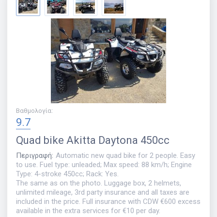
Βαθμολογία
:
9.7
Quad bike
Akitta Daytona 450cc
Περιγραφή
:
Automatic new quad bike for 2 people. Easy
to use. Fuel type: unleaded; Max speed: 88 km/h; Engine
Type: 4-stroke 450cc; Rack: Yes.
The same as on the photo. Luggage box, 2 helmets,
unlimited mileage, 3rd party insurance and all taxes are
included in the price. Full insurance with CDW €600 excess
available in the extra services for €10 per day.