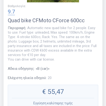
Βαθμολογία
:
9.7
Quad bike
CFMoto CForce 600cc
Περιγραφή
:
Automatic new quad bike for 2 people. Easy
to use. Fuel type: unleaded; Max speed: 100km/h; Engine
Type: 4-stroke 600cc; Rack: Yes. The same as on the
photo. Luggage box, 2 helmets, unlimited mileage, 3rd
party insurance and all taxes are included in the price. Full
insurance with CDW €600 excess available in the extra
services for €10 per day.
You can drive with car license.
Αδεια οδήγησης
:
«
B (car)
»
Ελάχιστη ηλικία οδηγού
:
20
€
55,47
Εγγύηση καλύτερης τιμής