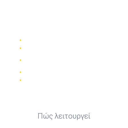
Ενοικιάσεις τετρακίνητων
μοτοσικλετών ATV στη
Ζάκυνθο με το
BikesBooking.com
Συγκρίνετε 942 εταιρίες ενοικίασης
Εγγύηση καλύτερης τιμής
Διαχειριστείτε την κράτησή σας
online
Έγκυρες κριτικές
Δωρεάν ακύρωση
Πώς λειτουργεί