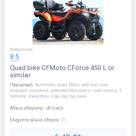
Βαθμολογία
:
8.5
Quad bike
CFMoto CForce 450 L or
similar
Περιγραφή
:
Automatic quad 450cc with top case.
Included: insurance, unlimited kilometers, road service, 2
helmets, Zakynthos map, big top case.
Αδεια οδήγησης
:
«
B (car)
»
Ελάχιστη ηλικία οδηγού
:
21