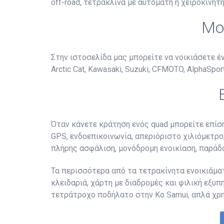
off-road, τετράκλινα με αυτόματη ή χειροκίνητη
Μο
Στην ιστοσελίδα μας μπορείτε να νοικιάσετε 
Arctic Cat, Kawasaki, Suzuki, CFMOTO, AlphaSports
Όταν κάνετε κράτηση ενός quad μπορείτε επίσ
GPS, ενδοεπικοινωνία, απεριόριστο χιλιόμετρο,
πλήρης ασφάλιση, μονόδρομη ενοικίαση, παράδ
Τα περισσότερα από τα τετρακίνητα ενοικιάματ
κλειδαριά, χάρτη με διαδρομές και φιλική εξυ
τετράτροχο ποδήλατο στην Ko Samui, απλά χρη