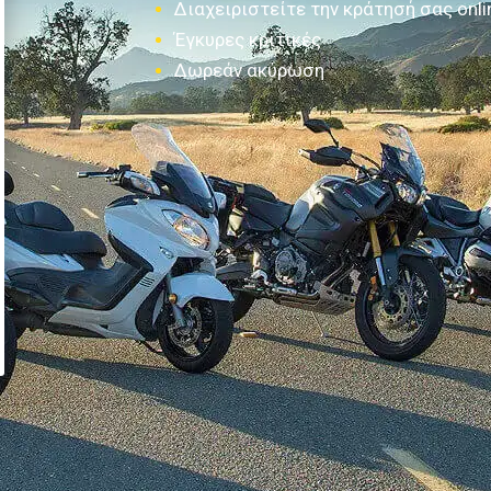
Διαχειριστείτε την κράτησή σας onli
Έγκυρες κριτικές
Δωρεάν ακύρωση