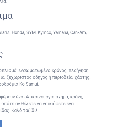
λία.
ιμα
ris, Honda, SYM, Kymco, Yamaha, Can-Am,
ς
εξοπλισμό: ενσωματωμένο κράνος, πλοήγηση
ια, ξεχωριστός οδηγός ή περιοδεία, χάρτης,
ροδρόμιο Ko Samui.
φέρουν ένα ολοκαίνουργιο όχημα, κράνη,
 οπότε αν θέλετε να νοικιάσετε ένα
δας. Καλό ταξίδι!