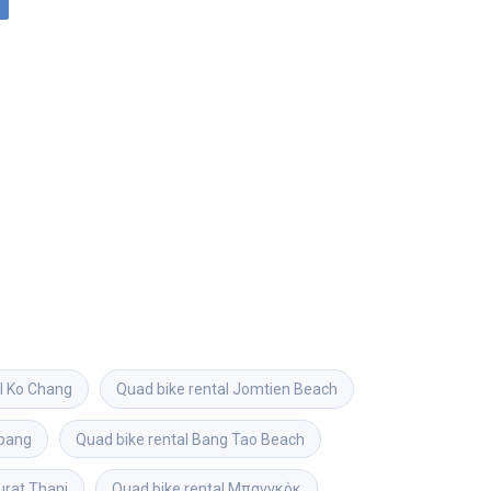
l
Ko Chang
Quad bike rental
Jomtien Beach
pang
Quad bike rental
Bang Tao Beach
urat Thani
Quad bike rental
Μπανγκόκ