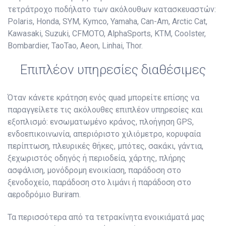
τετράτροχο ποδήλατο των ακόλουθων κατασκευαστών:
Polaris, Honda, SYM, Kymco, Yamaha, Can-Am, Arctic Cat,
Kawasaki, Suzuki, CFMOTO, AlphaSports, KTM, Coolster,
Bombardier, TaoTao, Aeon, Linhai, Thor.
Επιπλέον υπηρεσίες διαθέσιμες
Όταν κάνετε κράτηση ενός quad μπορείτε επίσης να
παραγγείλετε τις ακόλουθες επιπλέον υπηρεσίες και
εξοπλισμό: ενσωματωμένο κράνος, πλοήγηση GPS,
ενδοεπικοινωνία, απεριόριστο χιλιόμετρο, κορυφαία
περίπτωση, πλευρικές θήκες, μπότες, σακάκι, γάντια,
ξεχωριστός οδηγός ή περιοδεία, χάρτης, πλήρης
ασφάλιση, μονόδρομη ενοικίαση, παράδοση στο
ξενοδοχείο, παράδοση στο λιμάνι ή παράδοση στο
αεροδρόμιο Buriram.
Τα περισσότερα από τα τετρακίνητα ενοικιάματά μας