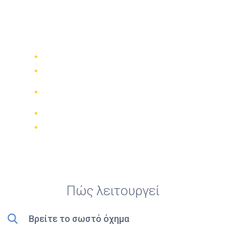
Top 5 ενοικιάσεις
καλύτερων τετρακίνων
στην πόλη Buriram
Συγκρίνετε 942 εταιρίες ενοικίασης
Εγγύηση καλύτερης τιμής
Διαχειριστείτε την κράτησή σας
online
Έγκυρες κριτικές
Δωρεάν ακύρωση
Πώς λειτουργεί
Βρείτε το σωστό όχημα