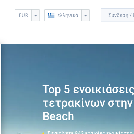
EUR
ελληνικά
Σύνδεση /
Top 5 ενοικιάσει
τετρακίνων στην
Beach
Συγκρίνετε 942 εταιρίες ενοικίασης