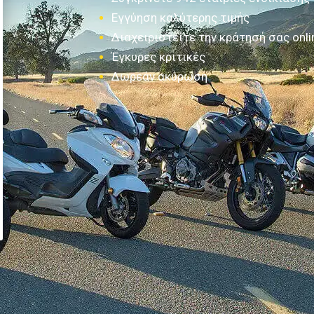
Εγγύηση καλύτερης τιμής
Διαχειριστείτε την κράτησή σας onli
Έγκυρες κριτικές
Δωρεάν ακύρωση