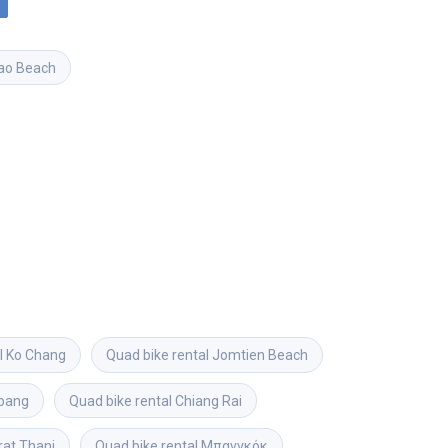
ao Beach
l
Ko Chang
Quad bike rental
Jomtien Beach
pang
Quad bike rental
Chiang Rai
rat Thani
Quad bike rental
Μπανγκόκ