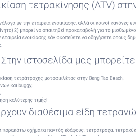
οικίαση τετρακίνησης (ATV) στη
άλογα με την εταιρεία ενοικίασης, αλλά οι κοινοί κανόνες είν
κίνητο) 2) μπορεί να απαιτηθεί προκαταβολή για το μισθωμέν
ην εταιρεία ενοικίασης εάν σκοπεύετε να οδηγήσετε στους δη
.
Στην ιστοσελίδα μας μπορείτε
ικίαση τετράτροχης μοτοσικλέτας στην Bang Tao Beach;
νων και buggy;
;
ύηση καλύτερης τιμής!
ρχουν διαθέσιμα είδη τετραγ
τα παρακάτω οχήματα παντός εδάφους: τετράτροχα, τετρακύκ