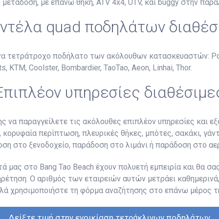
 μετάδοση, με επάνω θήκη, ATV 4x4, UTV, και buggy στην παρα
ντέλα quad ποδηλάτων διαθέσ
ένα τετράτροχο ποδήλατο των ακόλουθων κατασκευαστών: Pola
, KTM, Coolster, Bombardier, TaoTao, Aeon, Linhai, Thor.
Επιπλέον υπηρεσίες διαθέσιμε
ης να παραγγείλετε τις ακόλουθες επιπλέον υπηρεσίες και 
 κορυφαία περίπτωση, πλευρικές θήκες, μπότες, σακάκι, γάντ
οση στο ξενοδοχείο, παράδοση στο λιμάνι ή παράδοση στο αε
ά μας στο Bang Tao Beach έχουν πολυετή εμπειρία και θα σα
πηρέτηση. Ο αριθμός των εταιρειών αυτών μετράει καθημερινά,
λά χρησιμοποιήστε τη φόρμα αναζήτησης στο επάνω μέρος τη
Δείξτε τιμή στην ενοικίαση τετράκλινων ποδηλάτων