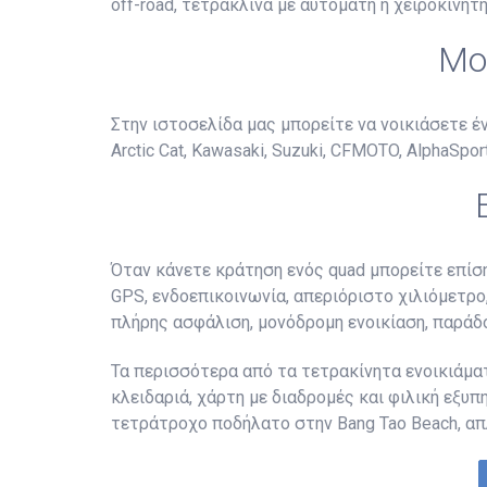
off-road, τετράκλινα με αυτόματη ή χειροκίνητη
Μο
Στην ιστοσελίδα μας μπορείτε να νοικιάσετε 
Arctic Cat, Kawasaki, Suzuki, CFMOTO, AlphaSports
Όταν κάνετε κράτηση ενός quad μπορείτε επίσ
GPS, ενδοεπικοινωνία, απεριόριστο χιλιόμετρο,
πλήρης ασφάλιση, μονόδρομη ενοικίαση, παράδ
Τα περισσότερα από τα τετρακίνητα ενοικιάματ
κλειδαριά, χάρτη με διαδρομές και φιλική εξυ
τετράτροχο ποδήλατο στην Bang Tao Beach, απ