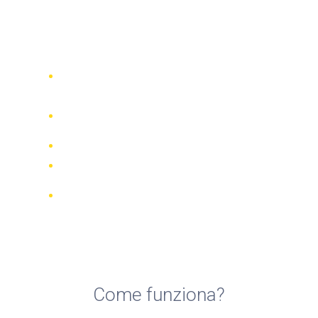
Top 5 compagnie di noleggio
scooter a Rodi Garganico
Confronta 942 società di noleggio in
tutto il mondo
Garanzia della Corrispondenza di
Prezzo
Gestisci la tua prenotazione online
Recensioni e valutazioni verificate
Cancellazioni GRATUITE per la
maggior parte delle prenotazioni
Come funziona?