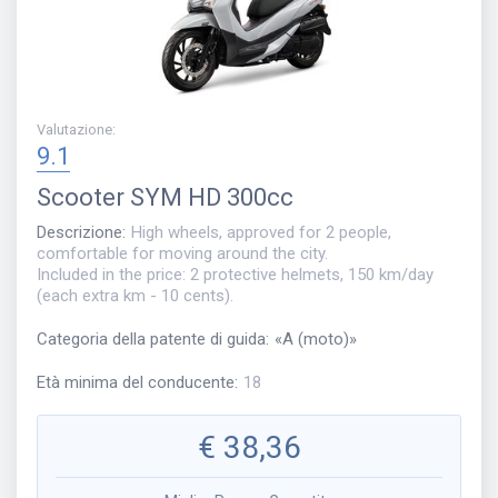
Valutazione
:
9.1
Scooter
SYM HD 300cc
Descrizione
:
High wheels, approved for 2 people,
comfortable for moving around the city.
Included in the price: 2 protective helmets, 150 km/day
(each extra km - 10 cents).
Categoria della patente di guida
:
«
A (moto)
»
Età minima del conducente
:
18
€
38,36