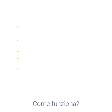
Noleggio moto, bici e
scooter a Livorno
Confronta 942 società di noleggio in
tutto il mondo
Garanzia della Corrispondenza di
Prezzo
Gestisci la tua prenotazione online
Recensioni e valutazioni verificate
Cancellazioni GRATUITE per la
maggior parte delle prenotazioni
Come funziona?