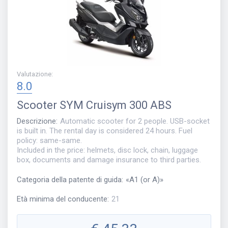
Valutazione
:
8.0
Scooter
SYM Cruisym 300 ABS
Descrizione
:
Automatic scooter for 2 people. USB-socket
is built in. The rental day is considered 24 hours. Fuel
policy: same-same.
Included in the price: helmets, disc lock, chain, luggage
box, documents and damage insurance to third parties.
Categoria della patente di guida
:
«
A1 (or A)
»
Età minima del conducente
:
21