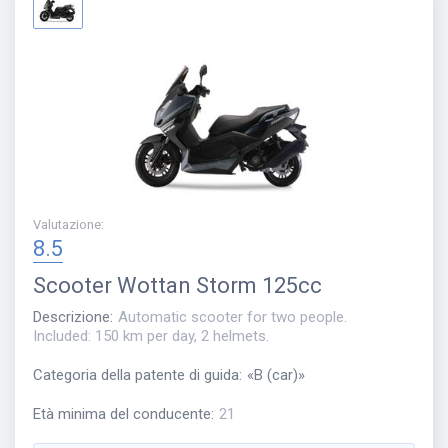
Valutazione
:
8.5
Scooter
Wottan Storm 125cc
Descrizione
:
Automatic scooter for two people.
Included: 150 km per day, 2 helmets.
Categoria della patente di guida
:
«
B (car)
»
Età minima del conducente
:
21