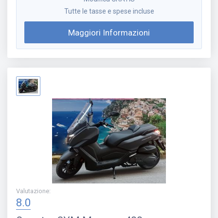
Tutte le tasse e spese incluse
Maggiori Informazioni
Valutazione
:
8.0