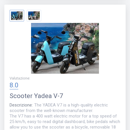
Valutazione
:
8.0
Scooter
Yadea V-7
Descrizione
:
The YADEA V7 is a high-quality electric
scooter from the well-known manufacturer.
The V7 has a 400 watt electric motor for a top speed of
25 km/h, easy to read digital dashboard, bike pedals which
allow you to use the scooter as a bicycle, removable 18