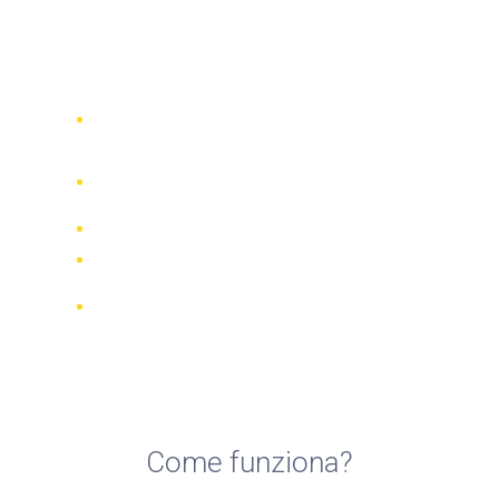
Top 5 compagnie di noleggio
scooter a Salerno
Confronta 942 società di noleggio in
tutto il mondo
Garanzia della Corrispondenza di
Prezzo
Gestisci la tua prenotazione online
Recensioni e valutazioni verificate
Cancellazioni GRATUITE per la
maggior parte delle prenotazioni
Come funziona?