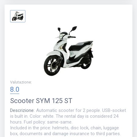
Valutazione
:
8.0
Scooter
SYM 125 ST
Descrizione
:
Automatic scooter for 2 people. USB-socket
is built in. Color: white. The rental day is considered 24
hours. Fuel policy: same-same.
Included in the price: helmets, disc lock, chain, luggage
box, documents and damage insurance to third parties.