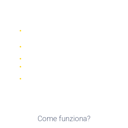
Noleggio moto, scooter e
bici a Lucca
Confronta 942 società di noleggio in
tutto il mondo
Garanzia della Corrispondenza di
Prezzo
Gestisci la tua prenotazione online
Recensioni e valutazioni verificate
Cancellazioni GRATUITE per la
maggior parte delle prenotazioni
Come funziona?