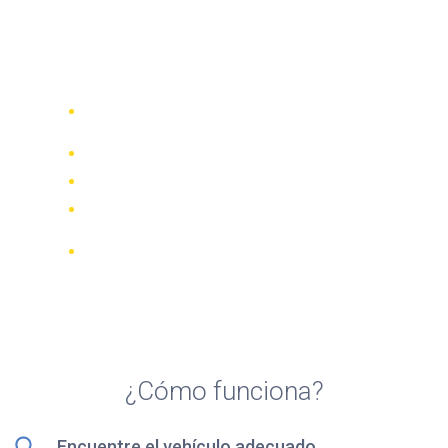
Top 5 agencias de alquiler
de motocicletas en
Tarragona
Compare 942 empresas de alquiler de
70 países
Mejor Precio Garantizado
Gestione su reserva online
Revisiones y calificaciones verificadas
Cancelaciones GRATUITAS en la
mayoría de las reservas
¿Cómo funciona?
Encuentre el vehículo adecuado