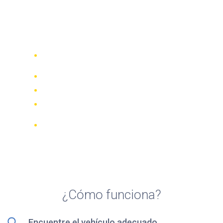
Top 5 agencias de alquiler
de motocicletas en La
Palma
Compare 942 empresas de alquiler de
70 países
Mejor Precio Garantizado
Gestione su reserva online
Revisiones y calificaciones verificadas
Cancelaciones GRATUITAS en la
mayoría de las reservas
¿Cómo funciona?
Encuentre el vehículo adecuado