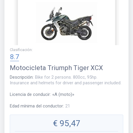
Clasificación
:
8.7
Motocicleta
Triumph Tiger XCX
Descripción
:
Bike for 2 persons. 800cc, 95hp.
Insurance and helmets for driver and passenger included.
Licencia de conducir
:
«
A (moto)
»
Edad mínima del conductor
:
21
€
95,47