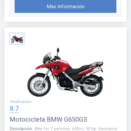
Más Información
Clasificación
:
8.7
Motocicleta
BMW G650GS
Descripción
:
Bike for 2 persons. 650cc, 50 hp. Insurance