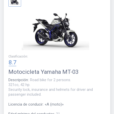
Clasificación
:
8.7
Motocicleta
Yamaha MT-03
Descripción
:
Road bike for 2 persons.
321cc, 42 hp.
Security lock, insurance and helmets for driver and
passenger included.
Licencia de conducir
:
«
A (moto)
»