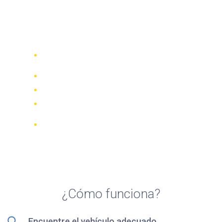
Top 5 agencias de alquiler
de motocicletas en
Lanzarote isla
Compare 942 empresas de alquiler de
70 países
Mejor Precio Garantizado
Gestione su reserva online
Revisiones y calificaciones verificadas
Cancelaciones GRATUITAS en la
mayoría de las reservas
¿Cómo funciona?
Encuentre el vehículo adecuado