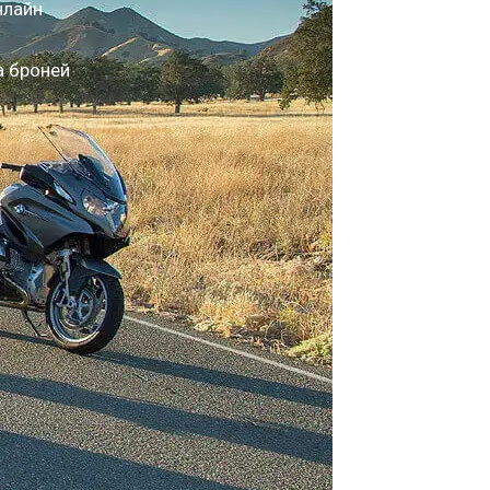
нлайн
а броней