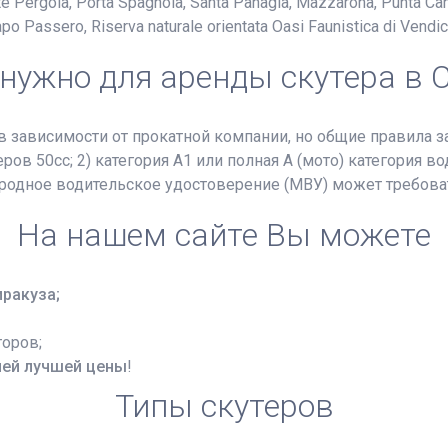
nte Pergola, Porta Spagnola, Santa Panagia, Mazzarona, Punta Ca
 Passero, Riserva naturale orientata Oasi Faunistica di Vendicari,
 нужно для аренды скутера в 
 зависимости от прокатной компании, но общие правила 
ров 50cc; 2) категория А1 или полная А (мото) категория в
родное водительское удостоверение (МВУ) может требоват
На нашем сайте Вы можете
иракуза;
оров;
ией лучшей цены
!
Типы скутеров