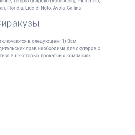
nnone, Tempio di Apollo (Apollonion), Plemmirio,
 Floridia, Lido di Noto, Avola, Gallina.
Сиракузы
заключаются в следующем: 1) Вам
одительских прав необходима для скутеров с
ься в некоторых прокатных компаниях.