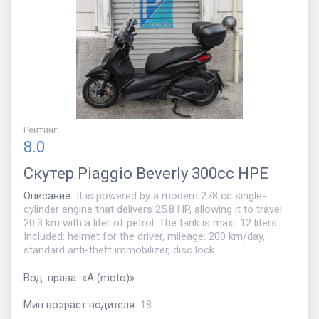
Рейтинг
:
8.0
Скутер
Piaggio Beverly 300cc HPE
Описание
:
It is powered by a modern 278 cc single-
cylinder engine that delivers 25.8 HP, allowing it to travel
20.3 km with a liter of petrol. The tank is maxi: 12 liters.
Included: helmet for the driver, mileage: 200 km/day,
standard anti-theft immobilizer, disc lock.
Вод. права
:
«
A (moto)
»
Мин возраст водителя
:
18