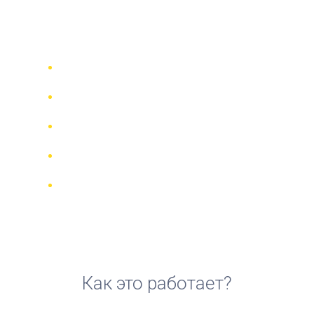
аренды скутера в
Мессине
Сравни 942 прокатные компании в
70 странах
Гарантия Лучшей Цены
Управляйте своим бронированием
онлайн
Реальные отзывы и рейтинги
Бесплатная отмена для большинства
броней
Как это работает?