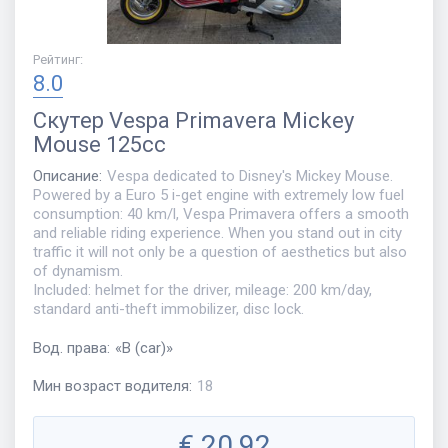
Рейтинг
:
8.0
Скутер
Vespa Primavera Mickey
Mouse 125cc
Описание
:
Vespa dedicated to Disney's Mickey Mouse.
Powered by a Euro 5 i-get engine with extremely low fuel
consumption: 40 km/l, Vespa Primavera offers a smooth
and reliable riding experience. When you stand out in city
traffic it will not only be a question of aesthetics but also
of dynamism.
Included: helmet for the driver, mileage: 200 km/day,
standard anti-theft immobilizer, disc lock.
Вод. права
:
«
B (car)
»
Мин возраст водителя
:
18
€
20,92