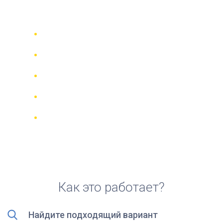
аренды скутера в Остии
Сравни 942 прокатные компании в
70 странах
Гарантия Лучшей Цены
Управляйте своим бронированием
онлайн
Реальные отзывы и рейтинги
Бесплатная отмена для большинства
броней
Как это работает?
Найдите подходящий вариант