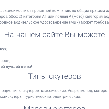
 зависимости от прокатной компании, но общие правила 
ров 50cc; 2) категория А1 или полная А (мото) категория в
родное водительское удостоверение (МВУ) может требоват
На нашем сайте Вы можете
нуя;
оров;
ией лучшей цены
!
Типы скутеров
щие типы скутеров: классические, Vespa, мопед, моторолл
кси-скутеры, туристические, электрические.
Модели скутеров