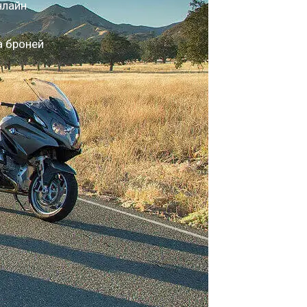
нлайн
а броней