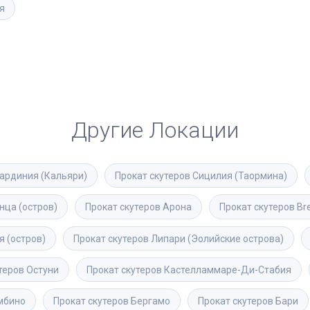
я
Другие Локации
ардиния (Кальяри)
Прокат скутеров
Сицилия (Таормина)
нца (остров)
Прокат скутеров
Арона
Прокат скутеров
Br
я (остров)
Прокат скутеров
Липари (Эолийские острова)
теров
Остуни
Прокат скутеров
Кастелламмаре-Ди-Стабия
мбино
Прокат скутеров
Бергамо
Прокат скутеров
Бари