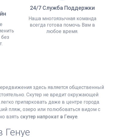
24/7 Служба Поддержки
йн
Наша многоязычная команда
е
всегда готова помочь Вам в
менить
любое время.
 без
т.
 передвижения здесь является общественный
остоятельно. Скутер не вредит окружающей
 легко припарковать даже в центре города.
йший пляж, озеро или полюбоваться видом с
жно взять
скутер напрокат в Генуе
.
в Генуе