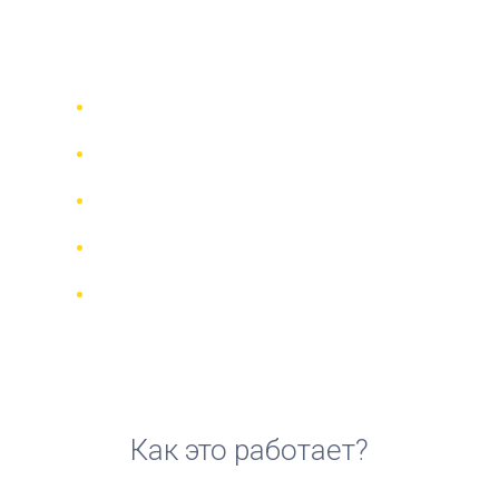
велосипедов и скутеров в
Римини
Сравни 942 прокатные компании в
70 странах
Гарантия Лучшей Цены
Управляйте своим бронированием
онлайн
Реальные отзывы и рейтинги
Бесплатная отмена для большинства
броней
Как это работает?