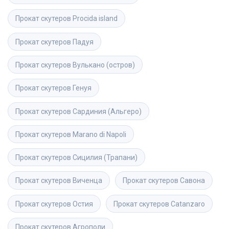
Прокат скутеров
Procida island
Прокат скутеров
Падуя
Прокат скутеров
Вулькано (остров)
Прокат скутеров
Генуя
Прокат скутеров
Сардиния (Альгеро)
Прокат скутеров
Marano di Napoli
Прокат скутеров
Сицилия (Трапани)
Прокат скутеров
Виченца
Прокат скутеров
Савона
Прокат скутеров
Остия
Прокат скутеров
Catanzaro
Прокат скутеров
Агрополи