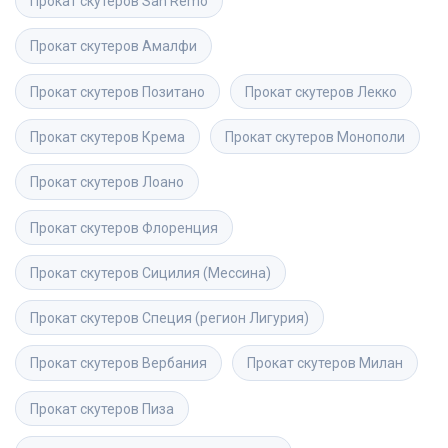
Прокат скутеров
San Remo
Прокат скутеров
Амалфи
Прокат скутеров
Позитано
Прокат скутеров
Лекко
Прокат скутеров
Крема
Прокат скутеров
Монополи
Прокат скутеров
Лоано
Прокат скутеров
Флоренция
Прокат скутеров
Сицилия (Мессина)
Прокат скутеров
Специя (регион Лигурия)
Прокат скутеров
Вербания
Прокат скутеров
Милан
Прокат скутеров
Пиза