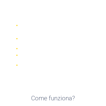
Top 5 compagnie di noleggio
scooter a Samos
Confronta 942 società di noleggio in
tutto il mondo
Garanzia della Corrispondenza di
Prezzo
Gestisci la tua prenotazione online
Recensioni e valutazioni verificate
Cancellazioni GRATUITE per la
maggior parte delle prenotazioni
Come funziona?