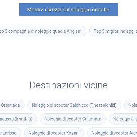
Mostra i prezzi sul noleggio scooter
op 5 compagnie di noleggio quad a Angistri
Top 5 migliori noleggi d
Destinazioni vicine
Orestiada
Noleggio di scooter
Salonicco (Thessaloniki)
Nole
aoussa (Imathia)
Noleggio di scooter
Calamata
Noleggio di 
r
Larissa
Noleggio di scooter
Kozani
Noleggio di scooter
Ale