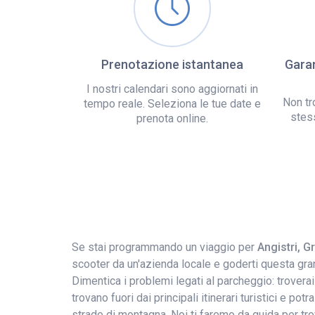
Prenotazione istantanea
Garan
I nostri calendari sono aggiornati in
Non tr
tempo reale. Seleziona le tue date e
stes
prenota online.
Se stai programmando un viaggio per
Angistri, G
scooter da un'azienda locale e goderti questa gran
Dimentica i problemi legati al parcheggio: troverai
trovano fuori dai principali itinerari turistici e po
strade di montagna. Noi ti faremo da guida per tro