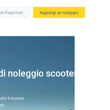
di/Registrati
Aggiungi un noleggio
i noleggio scooter a
utto il mondo
zzo