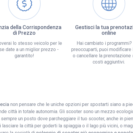
zia della Corrispondenza
Gestisci la tua prenotaz
di Prezzo
online
overai lo stesso veicolo per le
Hai cambiato i programmi?
se date a un miglior prezzo -
preoccuparti, puoi modificare 
garantito!
o cancellare la prenotazione
costi aggiuntivi.
recia
non pensare che le uniche opzioni per spostarti siano a pie
de città in totale autonomia. Gli scooter sono un mezzo ecologic
 sempre un posto dove parcheggiare il tuo scooter, anche in pieno 
trai lasciare la città per goderti la spiaggia o il lago più vicini, 
vare la società di
noleggio di scooter più economica e popolar