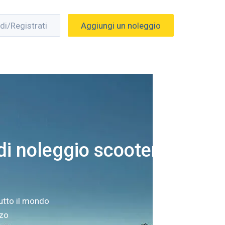
di/Registrati
Aggiungi un noleggio
i noleggio scooter a
utto il mondo
zzo