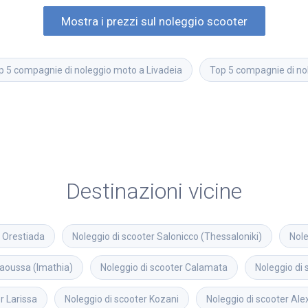
Mostra i prezzi sul noleggio scooter
p 5 compagnie di noleggio moto a Livadeia
Top 5 compagnie di no
Destinazioni vicine
Orestiada
Noleggio di scooter
Salonicco (Thessaloniki)
Nole
aoussa (Imathia)
Noleggio di scooter
Calamata
Noleggio di 
r
Larissa
Noleggio di scooter
Kozani
Noleggio di scooter
Ale