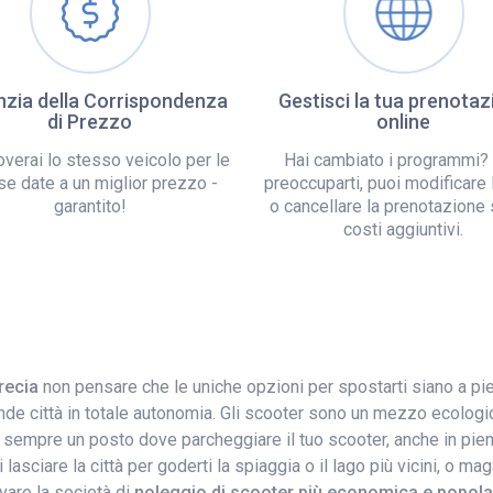
zia della Corrispondenza
Gestisci la tua prenotaz
di Prezzo
online
overai lo stesso veicolo per le
Hai cambiato i programmi?
se date a un miglior prezzo -
preoccuparti, puoi modificare 
garantito!
o cancellare la prenotazione
costi aggiuntivi.
recia
non pensare che le uniche opzioni per spostarti siano a pie
de città in totale autonomia. Gli scooter sono un mezzo ecologic
 sempre un posto dove parcheggiare il tuo scooter, anche in pieno 
trai lasciare la città per goderti la spiaggia o il lago più vicini, 
vare la società di
noleggio di scooter più economica e popolar