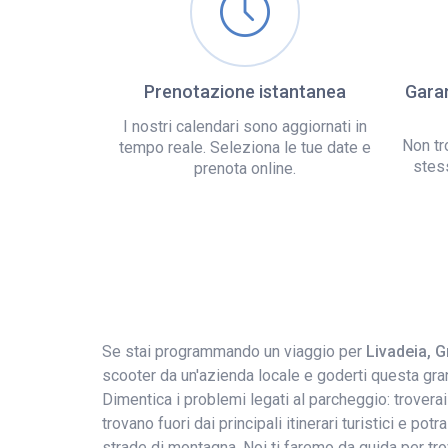
Prenotazione istantanea
Garan
I nostri calendari sono aggiornati in
Non tr
tempo reale. Seleziona le tue date e
stes
prenota online.
Se stai programmando un viaggio per
Livadeia, G
scooter da un'azienda locale e goderti questa gran
Dimentica i problemi legati al parcheggio: troverai
trovano fuori dai principali itinerari turistici e po
strade di montagna. Noi ti faremo da guida per tro