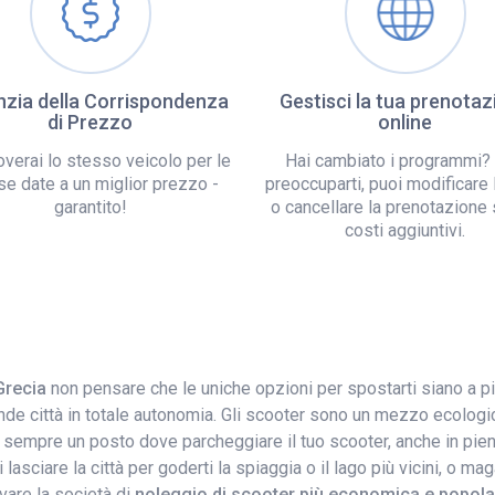
zia della Corrispondenza
Gestisci la tua prenotaz
di Prezzo
online
overai lo stesso veicolo per le
Hai cambiato i programmi?
se date a un miglior prezzo -
preoccuparti, puoi modificare 
garantito!
o cancellare la prenotazione
costi aggiuntivi.
Grecia
non pensare che le uniche opzioni per spostarti siano a pi
de città in totale autonomia. Gli scooter sono un mezzo ecologic
 sempre un posto dove parcheggiare il tuo scooter, anche in pieno 
trai lasciare la città per goderti la spiaggia o il lago più vicini, 
vare la società di
noleggio di scooter più economica e popol