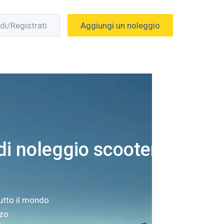
di/Registrati
Aggiungi un noleggio
i noleggio scooter a
utto il mondo
zzo