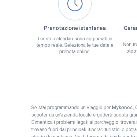
Prenotazione istantanea
Garan
I nostri calendari sono aggiornati in
Non tr
tempo reale. Seleziona le tue date e
stes
prenota online.
Se stai programmando un viaggio per
Mykonos, 
scooter da un'azienda locale e goderti questa gran
Dimentica i problemi legati al parcheggio: troverai
trovano fuori dai principali itinerari turistici e po
strade di montagna. Noi ti faremo da guida per tro