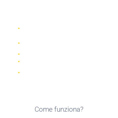
Top 5 compagnie di noleggio
moto a Monte Estoril
Confronta 942 società di noleggio in
tutto il mondo
Garanzia della Corrispondenza di
Prezzo
Gestisci la tua prenotazione online
Recensioni e valutazioni verificate
Cancellazioni GRATUITE per la
maggior parte delle prenotazioni
Come funziona?