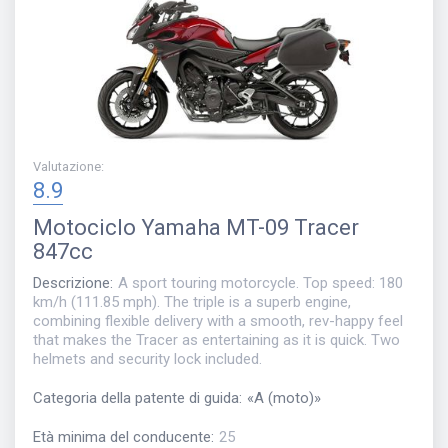
Valutazione
:
8.9
Motociclo
Yamaha MT-09 Tracer
847cc
Descrizione
:
A sport touring motorcycle. Top speed‎: ‎180
km/h (111.85 mph). The triple is a superb engine,
combining flexible delivery with a smooth, rev-happy feel
that makes the Tracer as entertaining as it is quick. Two
helmets and security lock included.
Categoria della patente di guida
:
«
A (moto)
»
Età minima del conducente
:
25