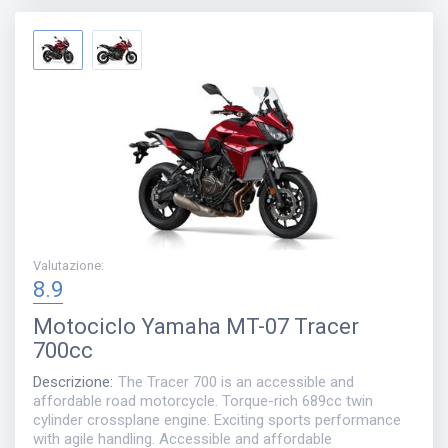
Valutazione
:
8.9
Motociclo
Yamaha MT-07 Tracer
700cc
Descrizione
:
The Tracer 700 is an accessible and
affordable road motorcycle. Torque-rich 689cc twin
cylinder crossplane engine. Exciting sports performance
with agile handling. Accessible and affordable