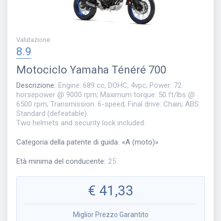
Valutazione
:
8.9
Motociclo
Yamaha Ténéré 700
Descrizione
:
Engine: 689 cc, DOHC, 4vpc; Power: 72
horsepower @ 9000 rpm; Maximum torque: 50 ft/lbs @
6500 rpm; Transmission: 6-speed; Final drive: Chain; ABS:
Standard (defeatable).
Two helmets and security lock included.
Categoria della patente di guida
:
«
A (moto)
»
Età minima del conducente
:
25
€
41,33
Miglior Prezzo Garantito