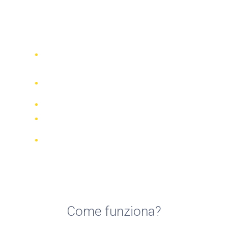
Top 5 compagnie di noleggio
moto a Albufeira
Confronta 942 società di noleggio in
tutto il mondo
Garanzia della Corrispondenza di
Prezzo
Gestisci la tua prenotazione online
Recensioni e valutazioni verificate
Cancellazioni GRATUITE per la
maggior parte delle prenotazioni
Come funziona?