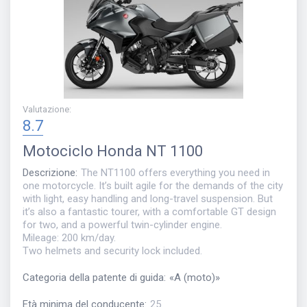
Valutazione
:
8.7
Motociclo
Honda NT 1100
Descrizione
:
The NT1100 offers everything you need in
one motorcycle. It’s built agile for the demands of the city
with light, easy handling and long-travel suspension. But
it’s also a fantastic tourer, with a comfortable GT design
for two, and a powerful twin-cylinder engine.
Mileage: 200 km/day.
Two helmets and security lock included.
Categoria della patente di guida
:
«
A (moto)
»
Età minima del conducente
:
25