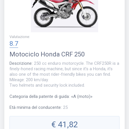
Valutazione
:
8.7
Motociclo
Honda CRF 250
Descrizione
:
250 cc enduro motorcycle. The CRF250R is a
finely-honed racing machine, but since it’s a Honda, it’s
also one of the most rider-friendly bikes you can find.
Mileage: 200 km/day.
Two helmets and security lock included.
Categoria della patente di guida
:
«
A (moto)
»
Età minima del conducente
:
25
€
41,82