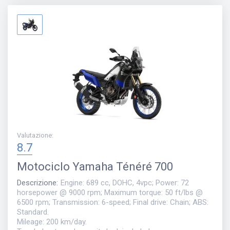
Valutazione
:
8.7
Motociclo
Yamaha Ténéré 700
Descrizione
:
Engine: 689 cc, DOHC, 4vpc; Power: 72
horsepower @ 9000 rpm; Maximum torque: 50 ft/lbs @
6500 rpm; Transmission: 6-speed; Final drive: Chain; ABS:
Standard.
Mileage: 200 km/day.