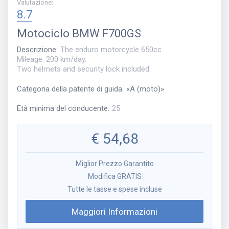
Valutazione
:
8.7
Motociclo
BMW F700GS
Descrizione
:
The enduro motorcycle 650cc.
Mileage: 200 km/day.
Two helmets and security lock included.
Categoria della patente di guida
:
«
A (moto)
»
Età minima del conducente
:
25
€
54,68
Miglior Prezzo Garantito
Modifica GRATIS
Tutte le tasse e spese incluse
Maggiori Informazioni