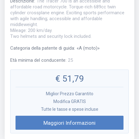
Descrizione
:
The Tracer 700 is an accessible and
affordable road motorcycle. Torque-rich 689cc twin
cylinder crossplane engine. Exciting sports performance
with agile handling; accessible and affordable
middleweight.
Mileage: 200 km/day.
Two helmets and security lock included.
Categoria della patente di guida
:
«
A (moto)
»
Età minima del conducente
:
25
€
51,79
Miglior Prezzo Garantito
Modifica GRATIS
Tutte le tasse e spese incluse
Maggiori Informazioni