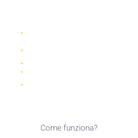
Top 5 compagnie di noleggio
moto a Portimão
Confronta 942 società di noleggio in
tutto il mondo
Garanzia della Corrispondenza di
Prezzo
Gestisci la tua prenotazione online
Recensioni e valutazioni verificate
Cancellazioni GRATUITE per la
maggior parte delle prenotazioni
Come funziona?