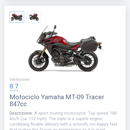
Valutazione
:
8.7
Motociclo
Yamaha MT-09 Tracer
847cc
Descrizione
:
A sport touring motorcycle. Top speed‎: ‎180
km/h (ca. 112 mph). The triple is a superb engine,
combining flexible delivery with a smooth, rev-happy feel
that makes the Tracer as entertaining as it is quick.