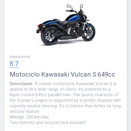
Valutazione
:
8.7
Motociclo
Kawasaki Vulcan S 649cc
Descrizione
:
A cruiser motorcycle Kawasaki Vulcan S is
geared to fit a wide range of riders. It's powered by a
liquid-cooled 649cc parallel twin. The sporty character of
the Vulcan S engine is supported by a nimble chassis with
superbly neutral steering. It’s a chassis that defies its long
and low stature.
Mileage: 200 km/day.
Two helmets and security lock included.