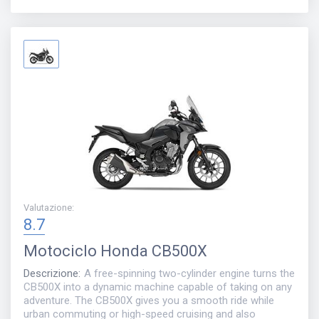
Valutazione
:
8.7
Motociclo
Honda CB500X
Descrizione
:
A free-spinning two-cylinder engine turns the
CB500X into a dynamic machine capable of taking on any
adventure. The CB500X gives you a smooth ride while
urban commuting or high-speed cruising and also