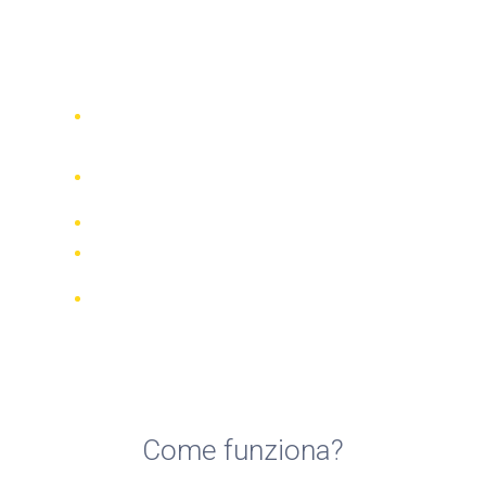
Noleggio Moto alle isole
Azzorre
Confronta 942 società di noleggio in
tutto il mondo
Garanzia della Corrispondenza di
Prezzo
Gestisci la tua prenotazione online
Recensioni e valutazioni verificate
Cancellazioni GRATUITE per la
maggior parte delle prenotazioni
Come funziona?