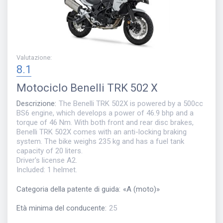
Valutazione
:
8.1
Motociclo
Benelli TRK 502 X
Descrizione
:
The Benelli TRK 502X is powered by a 500cc
BS6 engine, which develops a power of 46.9 bhp and a
torque of 46 Nm. With both front and rear disc brakes,
Benelli TRK 502X comes with an anti-locking braking
system. The bike weighs 235 kg and has a fuel tank
capacity of 20 liters.
Driver's license A2.
Included: 1 helmet.
Categoria della patente di guida
:
«
A (moto)
»
Età minima del conducente
:
25