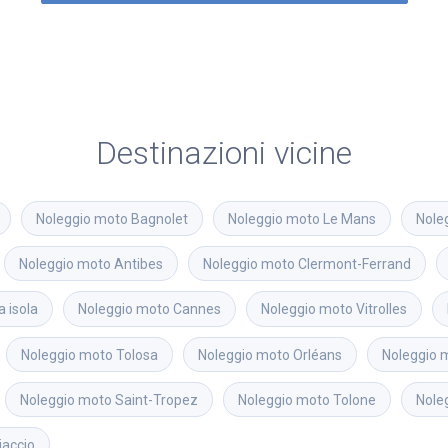
Destinazioni vicine
Noleggio moto
Bagnolet
Noleggio moto
Le Mans
Nole
Noleggio moto
Antibes
Noleggio moto
Clermont-Ferrand
a isola
Noleggio moto
Cannes
Noleggio moto
Vitrolles
Noleggio moto
Tolosa
Noleggio moto
Orléans
Noleggio 
Noleggio moto
Saint-Tropez
Noleggio moto
Tolone
Nole
jaccio