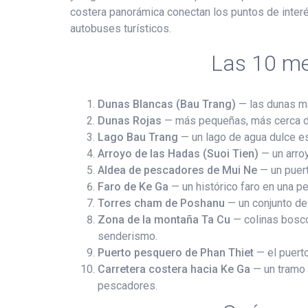
costera panorámica conectan los puntos de interé
autobuses turísticos.
Las 10 me
Dunas Blancas (Bau Trang)
— las dunas más
Dunas Rojas
— más pequeñas, más cerca de 
Lago Bau Trang
— un lago de agua dulce es
Arroyo de las Hadas (Suoi Tien)
— un arroy
Aldea de pescadores de Mui Ne
— un puert
Faro de Ke Ga
— un histórico faro en una pe
Torres cham de Poshanu
— un conjunto de 
Zona de la montaña Ta Cu
— colinas boscos
senderismo.
Puerto pesquero de Phan Thiet
— el puerto
Carretera costera hacia Ke Ga
— un tramo a
pescadores.