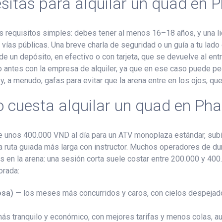
sitas para alquilar un quad en P
requisitos simples: debes tener al menos 16–18 años, y una lic
 vías públicas. Una breve charla de seguridad o un guía a tu lado
un depósito, en efectivo o con tarjeta, que se devuelve al entre
lo antes con la empresa de alquiler, ya que en ese caso puede p
y, a menudo, gafas para evitar que la arena entre en los ojos, q
 cuesta alquilar un quad en Pha
unos 400.000 VND al día para un ATV monoplaza estándar, sub
 ruta guiada más larga con instructor. Muchos operadores de duna
s en la arena: una sesión corta suele costar entre 200.000 y 40
orada:
osa)
— los meses más concurridos y caros, con cielos despejados
s tranquilo y económico, con mejores tarifas y menos colas, au