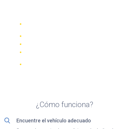
Top 5 agencias de alquiler
de quads en Ninh Binh
Compare 942 empresas de alquiler de
70 países
Mejor Precio Garantizado
Gestione su reserva online
Revisiones y calificaciones verificadas
Cancelaciones GRATUITAS en la
mayoría de las reservas
¿Cómo funciona?
Encuentre el vehículo adecuado