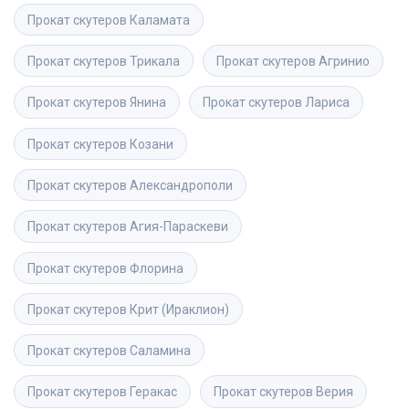
Прокат скутеров
Каламата
Прокат скутеров
Трикала
Прокат скутеров
Агринио
Прокат скутеров
Янина
Прокат скутеров
Лариса
Прокат скутеров
Козани
Прокат скутеров
Александрополи
Прокат скутеров
Агия-Параскеви
Прокат скутеров
Флорина
Прокат скутеров
Крит (Ираклион)
Прокат скутеров
Саламина
Прокат скутеров
Геракас
Прокат скутеров
Верия