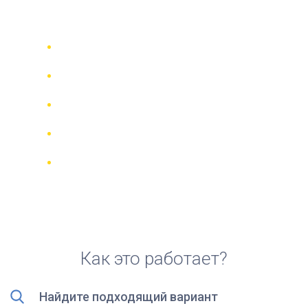
аренды скутера на Китире
Сравни 942 прокатные компании в
70 странах
Гарантия Лучшей Цены
Управляйте своим бронированием
онлайн
Реальные отзывы и рейтинги
Бесплатная отмена для большинства
броней
Как это работает?
Найдите подходящий вариант