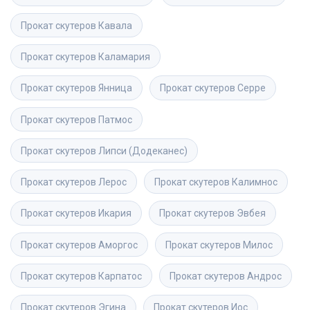
Прокат скутеров
Кавала
Прокат скутеров
Каламария
Прокат скутеров
Янница
Прокат скутеров
Серре
Прокат скутеров
Патмос
Прокат скутеров
Липси (Додеканес)
Прокат скутеров
Лерос
Прокат скутеров
Калимнос
Прокат скутеров
Икария
Прокат скутеров
Эвбея
Прокат скутеров
Аморгос
Прокат скутеров
Милос
Прокат скутеров
Карпатос
Прокат скутеров
Андрос
Прокат скутеров
Эгина
Прокат скутеров
Иос