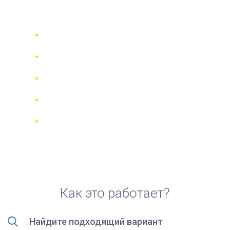
аренды скутера на Хиосе
Сравни 942 прокатные компании в
70 странах
Гарантия Лучшей Цены
Управляйте своим бронированием
онлайн
Реальные отзывы и рейтинги
Бесплатная отмена для большинства
броней
Как это работает?
Найдите подходящий вариант