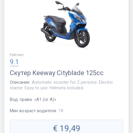
Рейтинг
:
9.1
Скутер
Keeway Cityblade 125cc
Описание
:
Automatic scooter for 2 persons. Electric
starter. Easy to use. Helmets included.
Вод. права
:
«
A1 (or A)
»
Мин возраст водителя
:
18
€
19,49