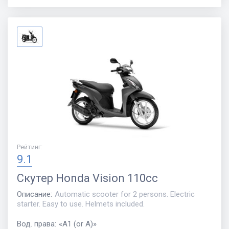
Рейтинг
:
9.1
Скутер
Honda Vision 110cc
Описание
:
Automatic scooter for 2 persons. Electric
starter. Easy to use. Helmets included.
Вод. права
:
«
A1 (or A)
»