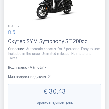
Рейтинг
:
8.5
Скутер
SYM Symphony ST 200cc
Описание
:
Automatic scooter for 2 persons. Easy to use.
Included in the price: Unlimited mileage, Helmets and
Taxes.
Вод. права
:
«
A (moto)
»
Мин возраст водителя
:
21
€
30,43
Гарантия Лучшей Цены