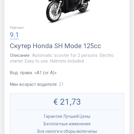
Рейтинг
:
9.1
Скутер
Honda SH Mode 125cc
Описание
:
Automatic scooter for 2 persons. Electric
starter. Easy to use. Helmets included.
Вод. права
:
«
A1 (or A)
»
Мин возраст водителя
:
21
€
21,73
Гарантия Лучшей Цены
Бесплатные изменения
Все налоги и сборы включены