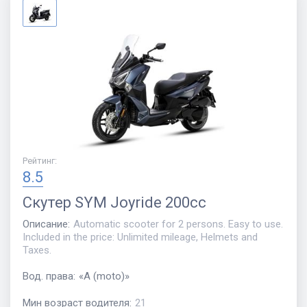
Рейтинг
:
8.5
Скутер
SYM Joyride 200cc
Описание
:
Automatic scooter for 2 persons. Easy to use.
Included in the price: Unlimited mileage, Helmets and
Taxes.
Вод. права
:
«
A (moto)
»
Мин возраст водителя
:
21