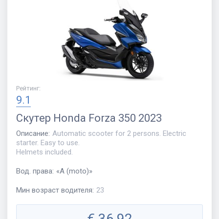
Рейтинг
:
9.1
Скутер
Honda Forza 350 2023
Описание
:
Automatic scooter for 2 persons. Electric
starter. Easy to use.
Helmets included.
Вод. права
:
«
A (moto)
»
Мин возраст водителя
:
23
€
36,92