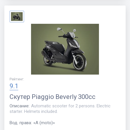
Рейтинг
:
9.1
Скутер
Piaggio Beverly 300cc
Описание
:
Automatic scooter for 2 persons. Electric
starter. Helmets included.
Вод. права
:
«
A (moto)
»