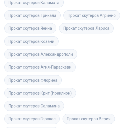
Прокат скутеров
Каламата
Прокат скутеров
Трикала
Прокат скутеров
Агринио
Прокат скутеров
Янина
Прокат скутеров
Лариса
Прокат скутеров
Козани
Прокат скутеров
Александрополи
Прокат скутеров
Агия-Параскеви
Прокат скутеров
Флорина
Прокат скутеров
Крит (Ираклион)
Прокат скутеров
Саламина
Прокат скутеров
Геракас
Прокат скутеров
Верия