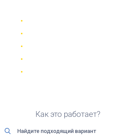
аренды скутера на Икарии
Сравни 942 прокатные компании в
70 странах
Гарантия Лучшей Цены
Управляйте своим бронированием
онлайн
Реальные отзывы и рейтинги
Бесплатная отмена для большинства
броней
Как это работает?
Найдите подходящий вариант