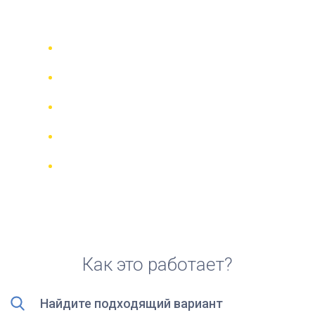
Афинах, Греция
Сравни 942 прокатные компании в
70 странах
Гарантия Лучшей Цены
Управляйте своим бронированием
онлайн
Реальные отзывы и рейтинги
Бесплатная отмена для большинства
броней
Как это работает?
Найдите подходящий вариант