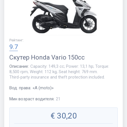
Рейтинг
:
9.7
Скутер
Honda Vario 150cc
Описание
:
Capacity: 149,3 cc; Power: 13,1 hp; Torque:
8,500 rpm; Weight: 112 kg; Seat height: 769 mm.
Third-party insurance and theft protection included.
Вод. права
:
«
A (moto)
»
Мин возраст водителя
:
21
€
30,20