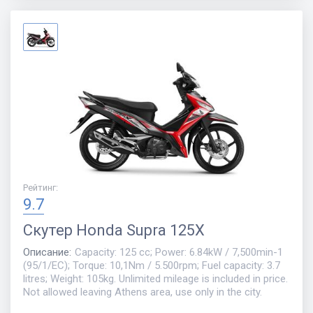
Рейтинг
:
9.7
Скутер
Honda Supra 125X
Описание
:
Capacity: 125 cc; Power: 6.84kW / 7,500min-1
(95/1/EC); Torque: 10,1Nm / 5.500rpm; Fuel capacity: 3.7
litres; Weight: 105kg. Unlimited mileage is included in price.
Not allowed leaving Athens area, use only in the city.