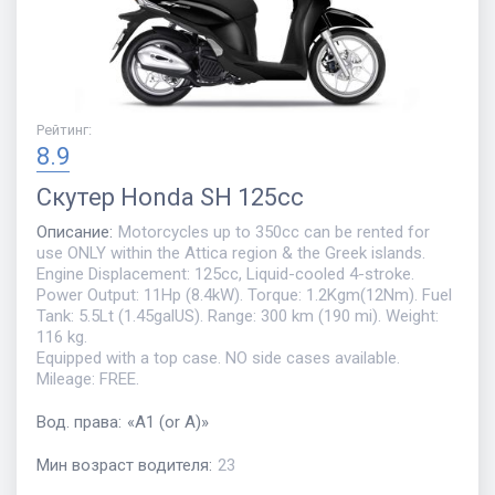
Рейтинг
:
8.9
Скутер
Honda SH 125cc
Описание
:
Motorcycles up to 350cc can be rented for
use ONLY within the Attica region & the Greek islands.
Engine Displacement: 125cc, Liquid-cooled 4-stroke.
Power Output: 11Hp (8.4kW). Torque: 1.2Kgm(12Nm). Fuel
Tank: 5.5Lt (1.45galUS). Range: 300 km (190 mi). Weight:
116 kg.
Equipped with a top case. NO side cases available.
Mileage: FREE.
Вод. права
:
«
A1 (or A)
»
Мин возраст водителя
:
23