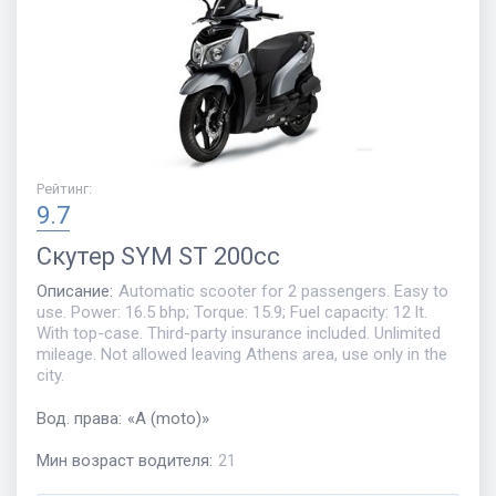
Рейтинг
:
9.7
Скутер
SYM ST 200cc
Описание
:
Automatic scooter for 2 passengers. Easy to
use. Power: 16.5 bhp; Torque: 15.9; Fuel capacity: 12 lt.
With top-case. Third-party insurance included. Unlimited
mileage. Not allowed leaving Athens area, use only in the
city.
Вод. права
:
«
A (moto)
»
Мин возраст водителя
:
21