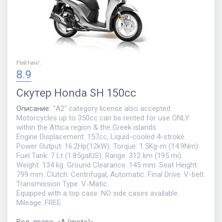
Рейтинг
:
8.9
Скутер
Honda SH 150cc
Описание
:
"A2" category license also accepted.
Motorcycles up to 350cc can be rented for use ONLY
within the Attica region & the Greek islands.
Engine Displacement: 157cc, Liquid-cooled 4-stroke.
Power Output: 16.2Hp(12kW). Torque: 1.5Kg-m (14.9Nm).
Fuel Tank: 7 Lt (1.85galUS). Range: 312 km (195 mi).
Weight: 134 kg. Ground Clearance: 145 mm. Seat Height:
799 mm. Clutch: Centrifugal, Automatic. Final Drive: V-belt.
Transmission Type: V-Matic.
Equipped with a top case. NO side cases available.
Mileage: FREE.
Вод. права
:
«
A (moto)
»