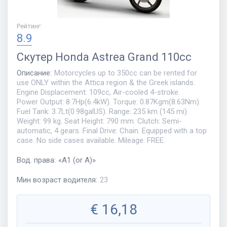
Рейтинг
:
8.9
Скутер
Honda Astrea Grand 110cc
Описание
:
Motorcycles up to 350cc can be rented for
use ONLY within the Attica region & the Greek islands.
Engine Displacement: 109cc, Air-cooled 4-stroke.
Power Output: 8.7Hp(6.4kW). Torque: 0.87Kgm(8.63Nm).
Fuel Tank: 3.7Lt(0.98galUS). Range: 235 km (145 mi).
Weight: 99 kg. Seat Height: 790 mm. Clutch: Semi-
automatic, 4 gears. Final Drive: Chain. Equipped with a top
case. No side cases available. Mileage: FREE.
Вод. права
:
«
A1 (or A)
»
Мин возраст водителя
:
23
€
16,18