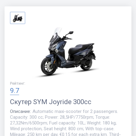
Рейтинг
:
9.7
Скутер
SYM Joyride 300cc
Описание
:
Automatic maxi-scooter for 2 passengers.
Capacity: 300 cc; Power: 28,5HP/7750rpm; Torque:
27,32Nm/6500rpm; Fuel capacity: 10L; Weight: 180 kg;
Wind protection; Seat height: 800 cm; With top-case.
Mileage: 250 km per day, €0.15 for each extra km. Third-