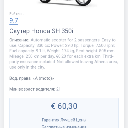
Рейтинг
:
9.7
Скутер
Honda SH 350i
Описание
:
Automatic scooter for 2 passengers. Easy to
use. Capacity: 330 cc; Power: 29,0 hp; Torque: 7,500 rpm;
Fuel capacity: 9.1 lt; Weight: 174 kg; Seat height: 805 mm.
Mileage: 250 km per day, €0.20 for each extra km. Third-
party insurance included. Not allowed leaving Athens area,
use only in the city.
Вод. права
:
«
A (moto)
»
Мин возраст водителя
:
21
€
60,30
Гарантия Лучшей Цены
Бесплатные изменения