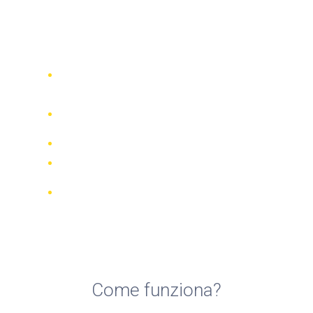
Top 5 compagnie di noleggio
scooter a Bonifacio
Confronta 942 società di noleggio in
tutto il mondo
Garanzia della Corrispondenza di
Prezzo
Gestisci la tua prenotazione online
Recensioni e valutazioni verificate
Cancellazioni GRATUITE per la
maggior parte delle prenotazioni
Come funziona?