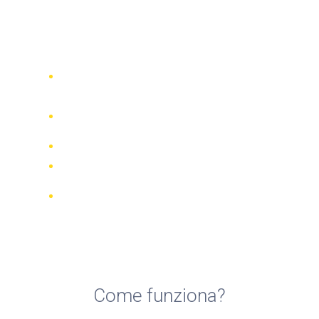
Top 5 compagnie di noleggio
scooter a Bastia
Confronta 942 società di noleggio in
tutto il mondo
Garanzia della Corrispondenza di
Prezzo
Gestisci la tua prenotazione online
Recensioni e valutazioni verificate
Cancellazioni GRATUITE per la
maggior parte delle prenotazioni
Come funziona?