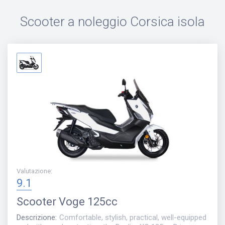
Scooter a noleggio
Corsica isola
Valutazione
:
9.1
Scooter
Voge 125сс
Descrizione
:
Comfortable, stylish, practical, well-equipped