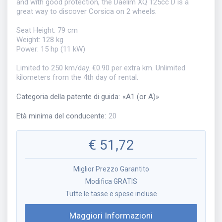
and with good protection, the Daelim XQ 125cc D is a
great way to discover Corsica on 2 wheels.
Seat Height: 79 cm
Weight: 128 kg
Power: 15 hp (11 kW)
Limited to 250 km/day. €0.90 per extra km. Unlimited
kilometers from the 4th day of rental.
Categoria della patente di guida
:
«
A1 (or A)
»
Età minima del conducente
:
20
€
51,72
Miglior Prezzo Garantito
Modifica GRATIS
Tutte le tasse e spese incluse
Maggiori Informazioni