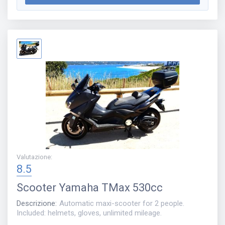
Valutazione
:
8.5
Scooter
Yamaha TMax 530cc
Descrizione
:
Automatic maxi-scooter for 2 people.
Included: helmets, gloves, unlimited mileage.