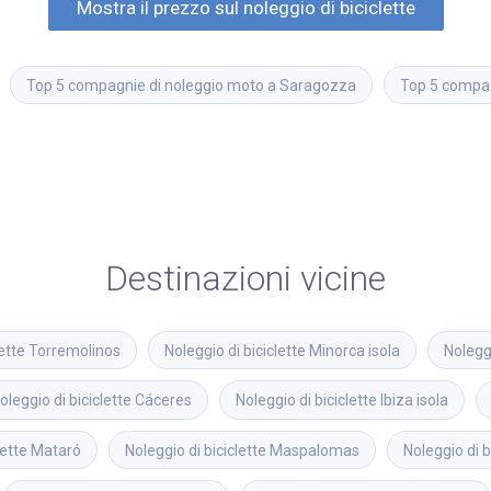
Mostra il prezzo sul noleggio di biciclette
Top 5 compagnie di noleggio moto a Saragozza
Top 5 compag
Destinazioni vicine
ette
Torremolinos
Noleggio di biciclette
Minorca isola
Noleggi
oleggio di biciclette
Cáceres
Noleggio di biciclette
Ibiza isola
lette
Mataró
Noleggio di biciclette
Maspalomas
Noleggio di b