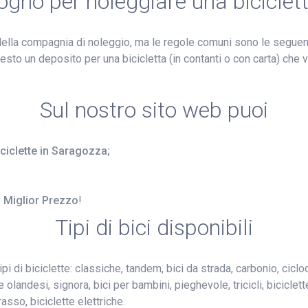
sogno per noleggiare una biciclet
ella compagnia di noleggio, ma le regole comuni sono le seguent
sto un deposito per una bicicletta (in contanti o con carta) che ve
Sul nostro sito web puoi
iciclette in Saragozza;
l Miglior Prezzo
!
Tipi di bici disponibili
pi di biciclette: classiche, tandem, bici da strada, carbonio, ciclo
te olandesi, signora, bici per bambini, pieghevole, tricicli, bicicl
sso, biciclette elettriche.